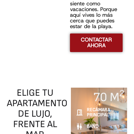
siente como
vacaciones. Porque
aquí vives lo más
cerca que puedes
estar de la playa.
CONTACTAR
AHORA
ELIGE
TU
2
70 M
APARTAMENTO
RECÁMARA
DE
LUJO,
PRINCIPAL
FRENTE
AL
BAÑO