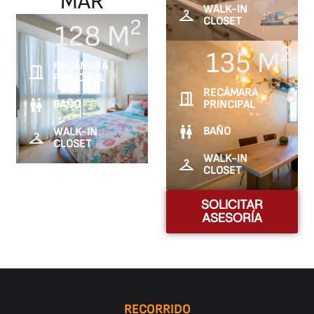
MAR
WALK-IN
CLOSET
2
128 M
2
135 M
RECÁMARA
PRINCIPAL
RECÁMARA
PRINCIPAL
BAÑO
BAÑO
WALK-IN
CLOSET
WALK-IN
CLOSET
SOLICITAR
ASESORÍA
RECORRIDO